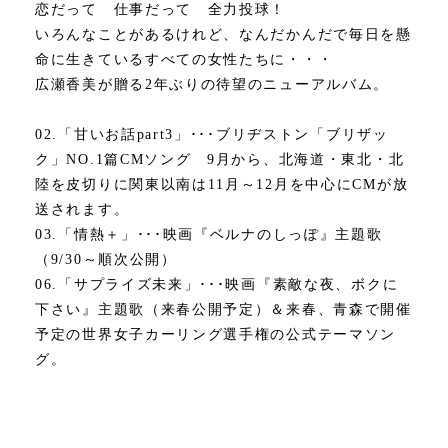
恋だって 仕事だって 全力投球！
いろんなことがあるけれど、なんだかんだで毎日を懸
命に生きているすべての女性たちに・・・
広瀬香美が贈る2年ぶりの待望のニューアルバム。
02.「甘いお話part3」･･･ブリヂストン「ブリザッ
ク」NO.1篇CMソング 9月から、北海道・東北・北
陸を皮切りに関東以南は11月～12月を中心にCMが放
送されます。
03.「情熱＋」･･･映画『ベルナのしっぽ』主題歌
（9/30～順次公開）
06.「サプライズ未来」･･･映画『素敵な夜、ボクに
下さい』主題歌（来春公開予定）＆来春、青森で開催
予定の世界女子カーリング選手権の公式テーマソン
グ。