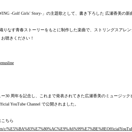
WING -Golf Girls’ Story-」の主題歌として、書き下ろした 広瀬香美の新曲
。
が織りなす青春ストーリーをもとに制作した楽曲で、ストリングスアレン
、お聴きください！
venusline
ュー30 周年を記念し、これまで発表されてきた広瀬香美のミュージックビ
icial YouTube Channel で公開されました。
ルはこちら
be.com/c/%E5%BA%83%E7%80%AC%E9%A6%99%E7%BE%8EOfficialYouTube