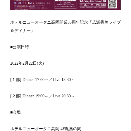
ホテルニューオータニ高岡開業
35
周年記念「広瀬香美ライブ
＆ディナー」
■
公演日時
2022
年
2
月
22
日
(
火
)
[
１部
] Dinner 17:00
～／
Live 18:30
～
[
２部
] Dinner 19:00
～／
Live 20:30
～
■
会場
ホテルニューオータニ高岡
4F
鳳凰の間