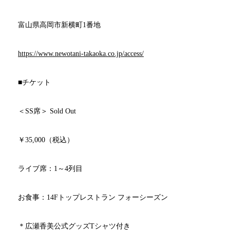
富山県高岡市新横町
1
番地
https://www.newotani-takaoka.co.jp/access/
■
チケット
＜
SS
席＞
Sold Out
￥
35,000
（税込）
ライブ席：
1
～
4
列目
お食事：
14F
トップレストラン
フォーシーズン
＊広瀬香美公式グッズ
T
シャツ付き