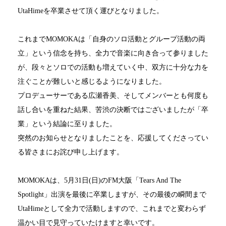
UtaHime
を卒業させて頂く運びとなりました。
これまで
MOMOKA
は「自身のソロ活動とグループ活動の両
立」という信念を持ち、全力で音楽に向き合って参りました
が、段々とソロでの活動も増えていく中、双方に十分な力を
注ぐことが難しいと感じるようになりました。
プロデューサーである広瀬香美、そしてメンバーとも何度も
話し合いを重ねた結果、苦渋の決断ではございましたが「卒
業」という結論に至りました。
突然のお知らせとなりましたことを、応援してくださってい
る皆さまにお詫び申し上げます。
MOMOKA
は、
5
月
31
日
(
日
)
の
FM
大阪「
Tears And The
Spotlight
」出演を最後に卒業しますが、その最後の瞬間まで
UtaHime
として全力で活動しますので、これまでと変わらず
温かい目で見守っていたけますと幸いです。