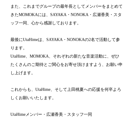
また、これまでグループの最年長としてメンバーをまとめて
きた
MOMOKA
には、
SAYAKA
・
NONOKA
・広瀬香美・スタ
ッフ一同、心から感謝しております。
最後に
UtaHime
は、
SAYAKA
・
NONOKA
の
2
名で活動して参
ります。
UtaHime
、
MOMOKA
、それぞれの新たな音楽活動に、ぜひ
たくさんのご期待とご関心をお寄せ頂けますよう、お願い申
し上げます。
これからも、
UtaHime
、そして上田桃夏への応援を何卒よろ
しくお願いいたします。
UtaHime
メンバー・広瀬香美・スタッフ一同