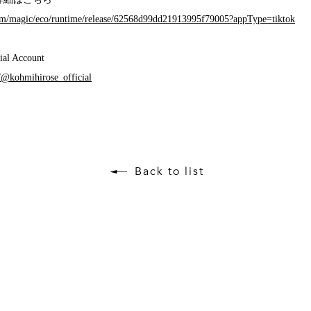
k.com/magic/eco/runtime/release/62568d99dd21913995f79005?appType=tiktok
l Account
/@kohmihirose_official
Back to list