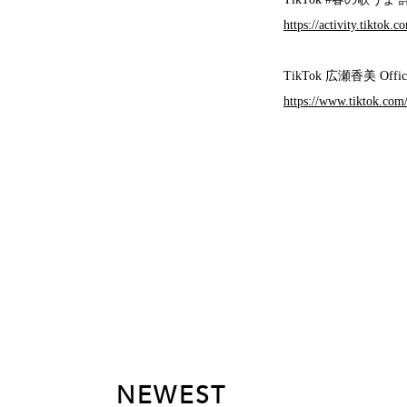
https://activity.tikto
TikTok 広瀬香美 Officia
https://www.tiktok.com
NEWEST