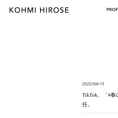
PROF
2022/04/15
TikTok、
任。