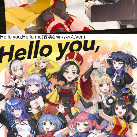
Hello you,Hello me(香美2号ちゃんVer.)