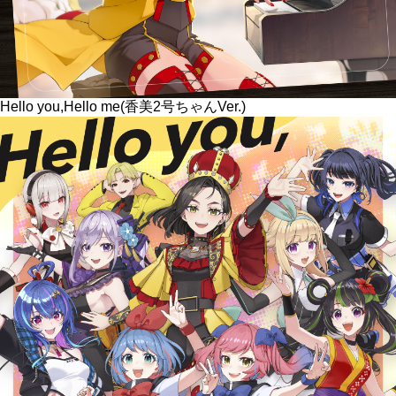
Hello you,Hello me(香美2号ちゃんVer.)