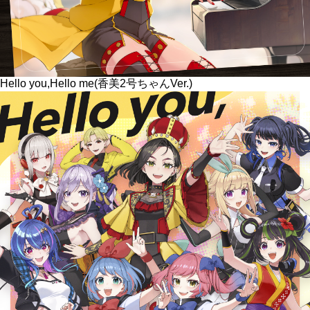
Hello you,Hello me(香美2号ちゃんVer.)