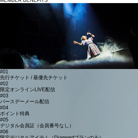
MEMBER BENEFITS
#01
先行チケット / 最優先チケット
#02
限定オンラインLIVE配信
#03
バースデーメール配信
#04
ポイント特典
#05
デジタル会員証（会員番号なし）
#06
限定デジタルアイテム（Diamondプランのみ）