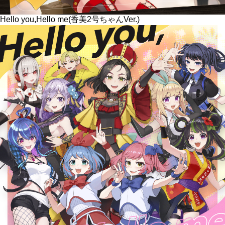
Hello you,Hello me(香美2号ちゃんVer.)