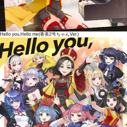
Hello you,Hello me(香美2号ちゃんVer.)