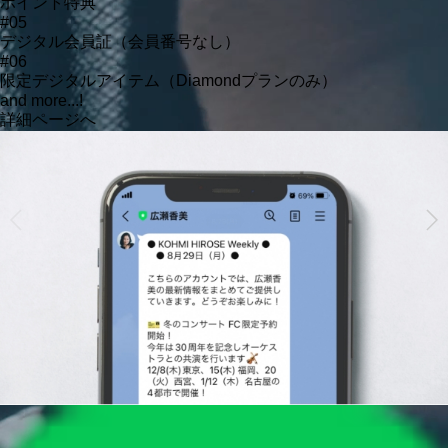
ポイント特典
#05
デジタル会員証（会員番号なし）
#06
限定デジタルアイテム（Diamondプランのみ）
and more...!
詳細ページへ