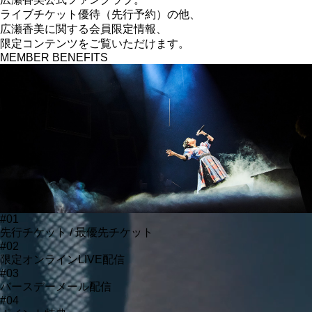
ライブチケット優待（先行予約）の他、
広瀬香美に関する
会員限定情報、
限定コンテンツをご覧いただけます。
MEMBER BENEFITS
#01
先行チケット / 最優先チケット
#02
限定オンラインLIVE配信
#03
バースデーメール配信
#04