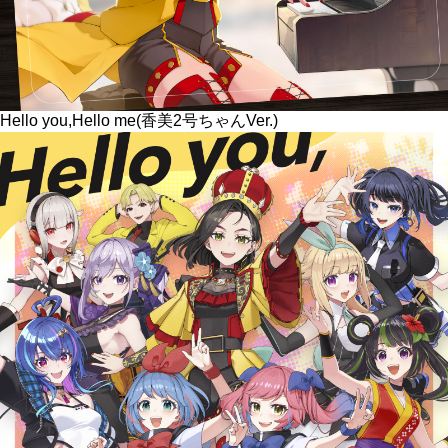
Hello you,Hello me(香美2号ちゃんVer.)