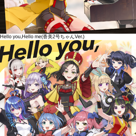
Hello you,Hello me(香美2号ちゃんVer.)