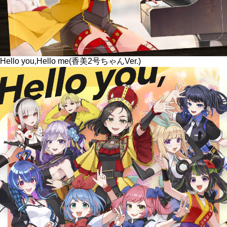
Hello you,Hello me(香美2号ちゃんVer.)