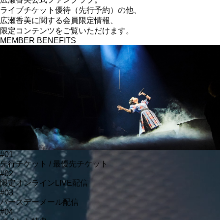
ライブチケット優待（先行予約）の他、
広瀬香美に関する
会員限定情報、
限定コンテンツをご覧いただけます。
MEMBER BENEFITS
#01
先行チケット / 最優先チケット
#02
限定オンラインLIVE配信
#03
バースデーメール配信
#04