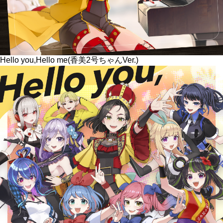
Hello you,Hello me(香美2号ちゃんVer.)