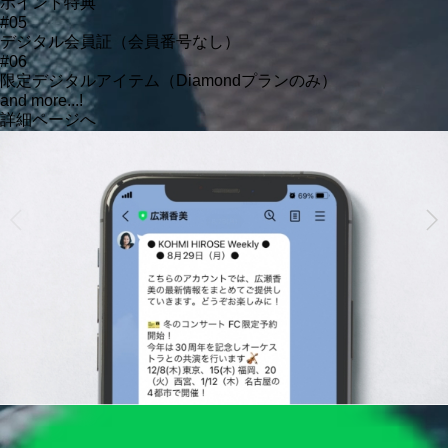
ポイント特典
#05
デジタル会員証（会員番号なし）
#06
限定デジタルアイテム（Diamondプランのみ）
and more...!
詳細ページへ