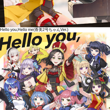
Hello you,Hello me(香美2号ちゃんVer.)