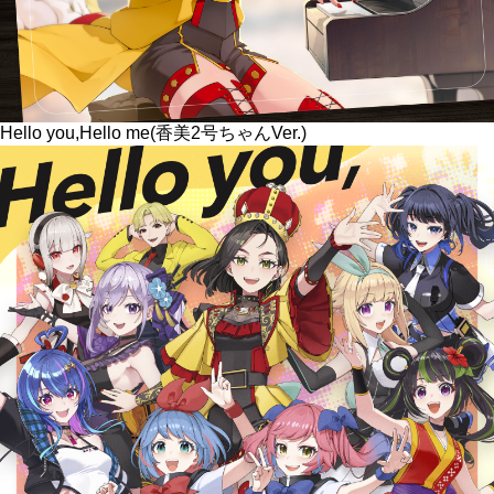
Hello you,Hello me(香美2号ちゃんVer.)