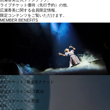
ライブチケット優待（先行予約）の他、
広瀬香美に関する
会員限定情報、
限定コンテンツをご覧いただけます。
MEMBER BENEFITS
#01
先行チケット / 最優先チケット
#02
限定オンラインLIVE配信
#03
バースデーメール配信
#04