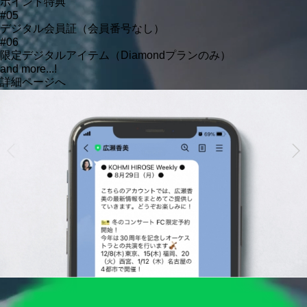
ポイント特典
#05
デジタル会員証（会員番号なし）
#06
限定デジタルアイテム（Diamondプランのみ）
and more...!
詳細ページへ