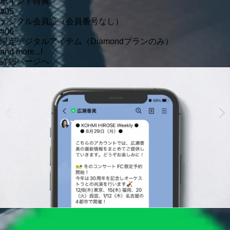
ポイント特典
#05
デジタル会員証（会員番号なし）
#06
限定デジタルアイテム（Diamondプランのみ）
and more...!
詳細ページへ