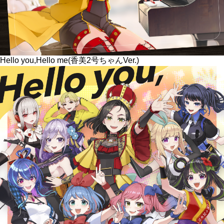
Hello you,Hello me(香美2号ちゃんVer.)