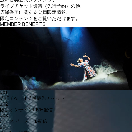
ライブチケット優待（先行予約）の他、
広瀬香美に関する
会員限定情報、
限定コンテンツをご覧いただけます。
MEMBER BENEFITS
#01
先行チケット / 最優先チケット
#02
限定オンラインLIVE配信
#03
バースデーメール配信
#04